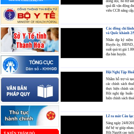
đồng đội, hỗ trợ l
quả đã vận động đượ
viên CCB nâng cấp,
Các đồng chí lãn
và Quốc khành 2/
Nhân dịp kỷ niệm 
Huyện ủy, HĐND, U
suất quà trị giá 1.
địa bàn huyện.
Hội Nghị Tập Huấn
Nhằm hỗ trợ và tạo
các chính sách thu
thực hiện chính s
Hội nghị tập huấn 
hiện chính sách thu
Lễ ra mắt Câu lạc
Sáng ngày 24/8/201
thế hệ tự giúp nha
Hội Người cao tuổ
Ý KIẾN THĂM DÒ