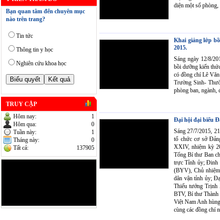
diện một số phòng,
Bạn quan tâm đến chuyên mục
nào trên trang?
Tin tức
Khai giảng lớp b
2015.
Thông tin y học
Sáng ngày 12/8/201
Nghiên cứu khoa học
bồi dưỡng kiến thứ
có đồng chí Lê Vă
Trường Sinh- Thườ
phòng ban, ngành, 
TRUY CẬP
Hôm nay:
1
Đại hội đại biểu 
Hôm qua:
0
Sáng 27/7/2015, 213
Tuần này:
1
tổ chức cơ sở Đản
Tháng này:
0
XXIV, nhiệm kỳ 20
Tất cả:
137905
Tổng Bí thư Ban c
trực Tỉnh ủy; Đinh
(BYV), Chủ nhiệm 
dân vận tỉnh ủy; Đ
Thiếu tướng Trịnh
BTV, Bí thư Thành 
Việt Nam Anh hùng;
cùng các đồng chí n