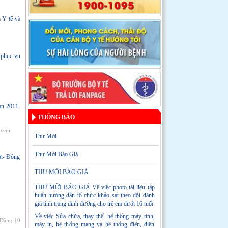
 Y tế và
phục vụ
ạn 2011-
THÔNG BÁO
 xem
Thư Mời
Thư Mời Báo Giá
ợi- Đông
THƯ MỜI BÁO GIÁ
THƯ MỜI BÁO GIÁ Về việc photo tài liệu tập
huấn hướng dẫn tổ chức khảo sát theo dõi đánh
giá tình trang dinh dưỡng cho trẻ em dưới 16 tuổi
Về việc Sửa chữa, thay thế, hệ thống máy tính,
Đăng 10
máy in, hệ thống mạng và hệ thống điện, điện