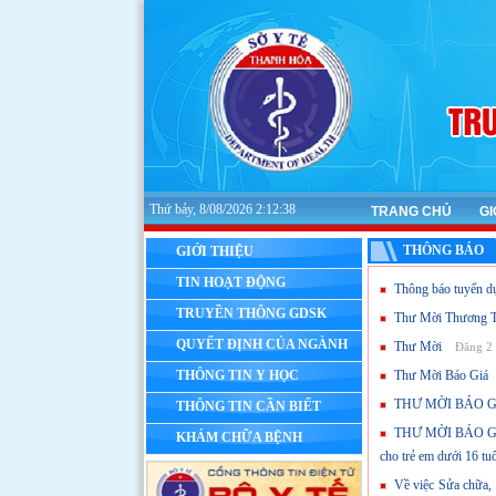
Thứ bảy, 8/08/2026 2:12:38
TRANG CHỦ
GI
THÔNG BÁO
GIỚI THIỆU
TIN HOẠT ĐỘNG
Thông báo tuyển d
TRUYỀN THÔNG GDSK
Thư Mời Thương 
QUYẾT ĐỊNH CỦA NGÀNH
Thư Mời
Đăng 2 
THÔNG TIN Y HỌC
Thư Mời Báo Giá
THƯ MỜI BÁO 
THÔNG TIN CẦN BIẾT
THƯ MỜI BÁO GIÁ Về
KHÁM CHỮA BỆNH
cho trẻ em dưới 16 tuổ
Về việc Sửa chữa, 