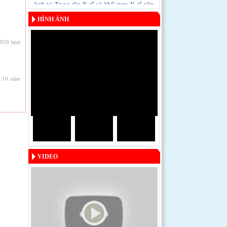
lạnh tại Trung tâm Y tế và khối trạm Y tế năm
2024
HÌNH ẢNH
959 lượt
 10 năm
VIDEO