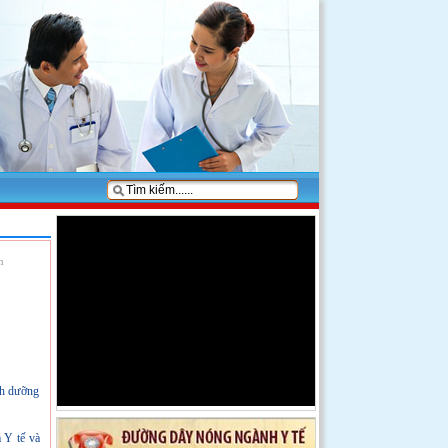
m
nh dưỡng
m Y tế và