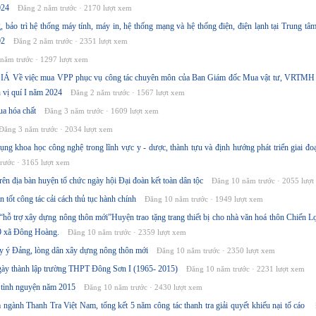
024
Đăng 2 năm trước · 2170 lượt xem
 bảo trì hệ thống máy tính, máy in, hệ thống mạng và hệ thống điện, điện lạnh tại Trung tâm
02
Đăng 2 năm trước · 2351 lượt xem
năm trước · 1297 lượt xem
Về việc mua VPP phục vụ công tác chuyên môn của Ban Giám đốc Mua vật tư, VRTMH 
 vị quí I năm 2024
Đăng 2 năm trước · 1567 lượt xem
a hóa chất
Đăng 3 năm trước · 1609 lượt xem
Đăng 3 năm trước · 2034 lượt xem
g khoa học công nghệ trong lĩnh vực y - dược, thành tựu và định hướng phát triển giai đo
rước · 3165 lượt xem
rên địa bàn huyện tổ chức ngày hội Đại đoàn kết toàn dân tộc
Đăng 10 năm trước · 2055 lượt
 tốt công tác cải cách thủ tục hành chính
Đăng 10 năm trước · 1949 lượt xem
hỗ trợ xây dựng nông thôn mới”Huyện trao tặng trang thiết bị cho nhà văn hoá thôn Chiến L
 xã Đông Hoàng.
Đăng 10 năm trước · 2359 lượt xem
 ý Đảng, lòng dân xây dựng nông thôn mới
Đăng 10 năm trước · 2350 lượt xem
ày thành lập trường THPT Đông Sơn I (1965- 2015)
Đăng 10 năm trước · 2231 lượt xem
 tình nguyện năm 2015
Đăng 10 năm trước · 2430 lượt xem
ngành Thanh Tra Việt Nam, tổng kết 5 năm công tác thanh tra giải quyết khiếu nại tố cáo