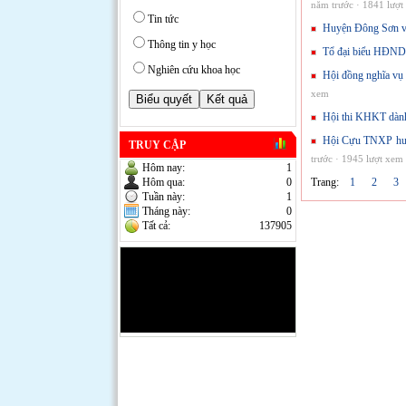
năm trước · 1841 lượt
Tin tức
Huyện Đông Sơn vớ
Thông tin y học
Tổ đại biểu HĐND t
Nghiên cứu khoa học
Hội đồng nghĩa vụ 
xem
Hội thi KHKT dành
Hội Cựu TNXP huyệ
TRUY CẬP
trước · 1945 lượt xem
Hôm nay:
1
Hôm qua:
0
Trang:
1
2
Tuần này:
1
Tháng này:
0
Tất cả:
137905