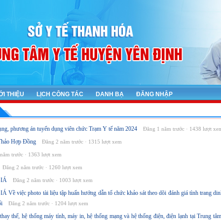
ỚI THIỆU
LỊCH CÔNG TÁC
DANH BẠ
ĐĂNG NHẬP
ụng, phương án tuyển dụng viên chức Trạm Y tế năm 2024
Đăng 1 năm trước · 1438 lượt xe
Thảo Hợp Đồng
Đăng 2 năm trước · 1315 lượt xem
năm trước · 1363 lượt xem
Đăng 2 năm trước · 1260 lượt xem
GIÁ
Đăng 2 năm trước · 1003 lượt xem
 việc photo tài liệu tập huấn hướng dẫn tổ chức khảo sát theo dõi đánh giá tình trang di
i
Đăng 2 năm trước · 1204 lượt xem
thay thế, hệ thống máy tính, máy in, hệ thống mạng và hệ thống điện, điện lạnh tại Trung tâ