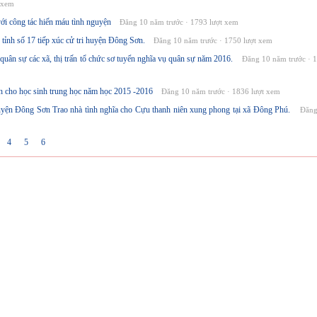
 xem
i công tác hiến máu tình nguyện
Đăng 10 năm trước · 1793 lượt xem
ỉnh số 17 tiếp xúc cử tri huyện Đông Sơn.
Đăng 10 năm trước · 1750 lượt xem
quân sự các xã, thị trấn tổ chức sơ tuyển nghĩa vụ quân sự năm 2016.
Đăng 10 năm trước · 1
 cho học sinh trung học năm học 2015 -2016
Đăng 10 năm trước · 1836 lượt xem
n Đông Sơn Trao nhà tình nghĩa cho Cựu thanh niên xung phong tại xã Đông Phú.
Đăng
3
4
5
6