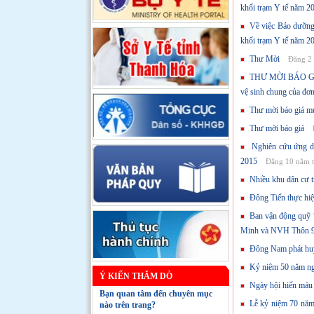
khối trạm Y tế năm 2
Về việc Bảo dưỡng,
khối trạm Y tế năm 2
Thư Mời
Đăng 2 
THƯ MỜI BÁO GIÁ 
vệ sinh chung của đơn
Thư mời báo giá mu
Thư mời báo giá
Nghiên cứu ứng dụn
2015
Đăng 10 năm t
Nhiều khu dân cư t
Đông Tiến thực hiện
Ban vận động quỹ “
Minh và NVH Thôn 9
Đông Nam phát huy
Kỷ niệm 50 năm ng
Ý KIẾN THĂM DÒ
Ngày hội hiến máu
Bạn quan tâm đến chuyên mục
Lễ kỷ niệm 70 năm 
nào trên trang?