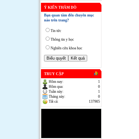
Ý KIẾN THĂM DÒ
Bạn quan tâm đến chuyên mục
nào trên trang?
Tin tức
Thông tin y học
Nghiên cứu khoa học
TRUY CẬP
Hôm nay:
1
Hôm qua:
0
Tuần này:
1
Tháng này:
0
Tất cả:
137905