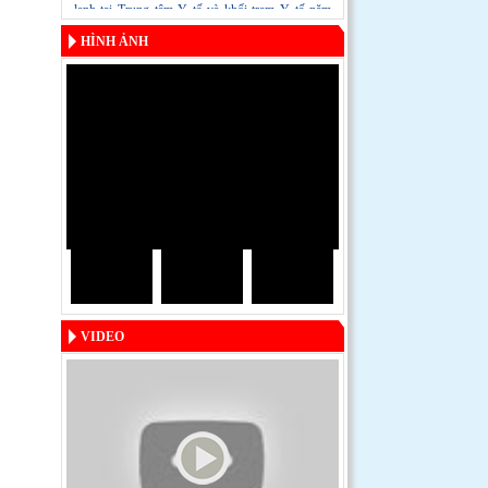
lạnh tại Trung tâm Y tế và khối trạm Y tế năm
2024
HÌNH ẢNH
VIDEO