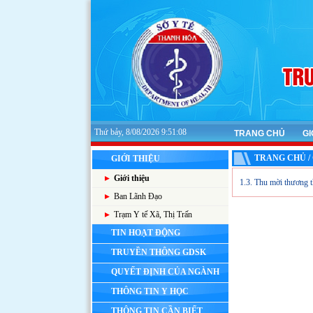
Thứ bảy, 8/08/2026 9:51:08
TRANG CHỦ
GI
TRANG CHỦ / 
GIỚI THIỆU
Giới thiệu
1.3. Thu mời thương t
Ban Lãnh Đạo
Trạm Y tế Xã, Thị Trấn
TIN HOẠT ĐỘNG
TRUYỀN THÔNG GDSK
QUYẾT ĐỊNH CỦA NGÀNH
THÔNG TIN Y HỌC
THÔNG TIN CẦN BIẾT