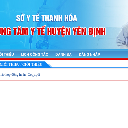
ỚI THIỆU
LỊCH CÔNG TÁC
DANH BẠ
ĐĂNG NHẬP
GIỚI THIỆU / GIỚI THIỆU
hảo hợp đồng in ân- Copy.pdf