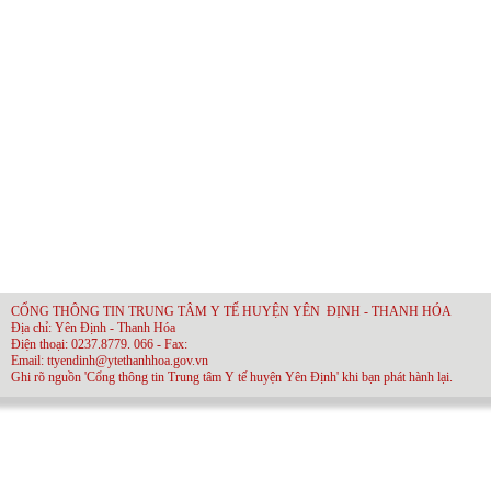
CỔNG THÔNG TIN TRUNG TÂM Y TẾ HUYỆN YÊN ĐỊNH - THANH HÓA
Địa chỉ: Yên Định - Thanh Hóa
Điện thoại: 0237.8779. 066 - Fax:
Email: ttyendinh@ytethanhhoa.gov.vn
Ghi rõ nguồn 'Cổng thông tin Trung tâm Y tế huyện Yên Định' khi bạn phát hành lại.