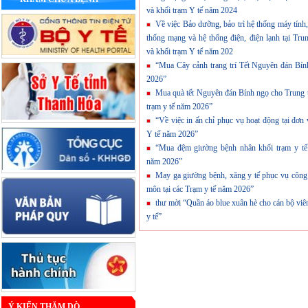
và khối trạm Y tế năm 2024
Về việc Bảo dưỡng, bảo trì hệ thống máy tính,
thống mạng và hệ thống điện, điện lạnh tại Tru
và khối trạm Y tế năm 202
“Mua Cây cảnh trang trí Tết Nguyên đán Bí
2026”
Mua quà tết Nguyên đán Bính ngọ cho Trung 
trạm y tế năm 2026”
“Về việc in ấn chỉ phục vụ hoạt động tại đơn 
Y tế năm 2026”
“Mua đệm giường bệnh nhân khối trạm y tế 
năm 2026”
May ga giường bệnh, xăng y tế phục vụ công
môn tại các Trạm y tế năm 2026”
thư mời “Quần áo blue xuân hè cho cán bộ viê
y tế”
Ý KIẾN THĂM DÒ