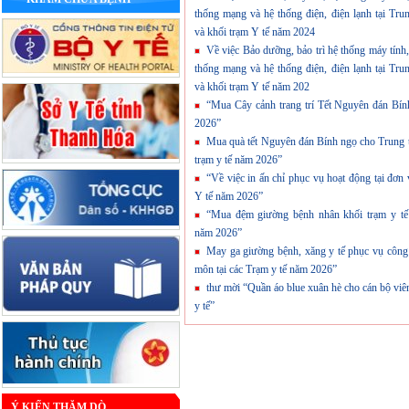
thống mạng và hệ thống điện, điện lạnh tại Tru
và khối trạm Y tế năm 2024
Về việc Bảo dưỡng, bảo trì hệ thống máy tính,
thống mạng và hệ thống điện, điện lạnh tại Tru
và khối trạm Y tế năm 202
“Mua Cây cảnh trang trí Tết Nguyên đán Bí
2026”
Mua quà tết Nguyên đán Bính ngọ cho Trung 
trạm y tế năm 2026”
“Về việc in ấn chỉ phục vụ hoạt động tại đơn 
Y tế năm 2026”
“Mua đệm giường bệnh nhân khối trạm y tế 
năm 2026”
May ga giường bệnh, xăng y tế phục vụ công
môn tại các Trạm y tế năm 2026”
thư mời “Quần áo blue xuân hè cho cán bộ viê
y tế”
Ý KIẾN THĂM DÒ