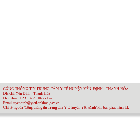
CỔNG THÔNG TIN TRUNG TÂM Y TẾ HUYỆN YÊN ĐỊNH - THANH HÓA
Địa chỉ: Yên Định - Thanh Hóa
Điện thoại: 0237.8779. 066 - Fax:
Email: ttyendinh@ytethanhhoa.gov.vn
Ghi rõ nguồn 'Cổng thông tin Trung tâm Y tế huyện Yên Định' khi bạn phát hành lại.