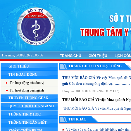
Thứ năm, 6/08/2026 23:05:56
TRANG CHỦ
GIỚI THIỆU
LỊCH CÔ
TRANG CHỦ / TIN HOẠT ĐỘNG
GIỚI THIỆU
TIN HOẠT ĐỘNG
THƯ MỜI BÁO GIÁ Về việc Mua quà tết Nguy
Tin hoạt động của đơn vị
gửi: Các đơn vị cung ứng dịch vụ……………
Tin hoạt động của ngành
Đăng lúc: 00:00:00 01/10/2025 (GMT+7)
TRUYỀN THÔNG GDSK
THƯ MỜI BÁO GIÁ Về việc Mua quà tết Nguyên
QUYẾT ĐỊNH CỦA NGÀNH
THƯ MỜI BÁO GIÁ Về việc Mua quà tết Nguyên đ
THÔNG TIN Y HỌC
TIN KHÁC
THÔNG TIN CẦN BIẾT
Về việc Sửa chữa, thay thế, hệ thống máy tính,
KHÁM CHỮA BỆNH