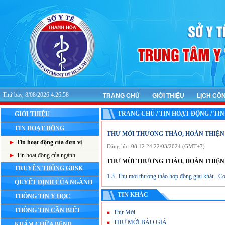
Thứ bảy, 8/08/2026 4:26:58
TRANG CHỦ
GIỚI THIỆU
LỊCH CÔ
TRANG CHỦ / TIN HOẠT ĐỘNG / TI
GIỚI THIỆU
TIN HOẠT ĐỘNG
THƯ MỜI THƯƠNG THẢO, HOÀN THIỆN
Tin hoạt động của đơn vị
Đăng lúc: 08:12:24 22/03/2024 (GMT+7)
Tin hoạt động của ngành
THƯ MỜI THƯƠNG THẢO, HOÀN THIỆN
TRUYỀN THÔNG GDSK
1.3. Thu mời thương thảo hợp đồng giai khát - C
QUYẾT ĐỊNH CỦA NGÀNH
TIN KHÁC
THÔNG TIN Y HỌC
THÔNG TIN CẦN BIẾT
Thư Mời
THƯ MỜI BÁO GIÁ
KHÁM CHỮA BỆNH