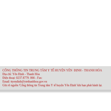
CỔNG THÔNG TIN TRUNG TÂM Y TẾ HUYỆN YÊN ĐỊNH - THANH HÓA
Địa chỉ: Yên Định - Thanh Hóa
Điện thoại: 0237.8779. 066 - Fax:
Email: ttyendinh@ytethanhhoa.gov.vn
Ghi rõ nguồn 'Cổng thông tin Trung tâm Y tế huyện Yên Định' khi bạn phát hành lại.